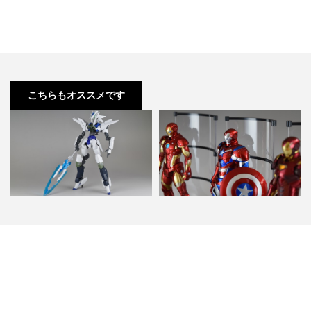
こちらもオススメです
グレイズ x トランジェントガンダ
千値練 RE:EDIT03 IRON
ム 改造 feat.F…
PATRIOT ゲ…