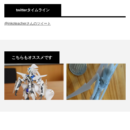
twitterタイムライン
@inkoteacherさんのツイート
こちらもオススメです
グレイズ x トランジェントガンダ
インコ先生、３Dプリンターを買
ム 改造 feat.F…
う。 -テストプリント編-…