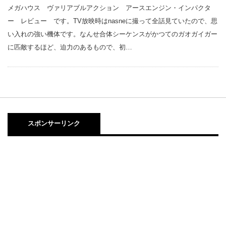
メガハウス ヴァリアブルアクション アースエンジン・インパクタ
ー レビュー です。TV放映時はnasneに撮って全話見ていたので、思
い入れの強い機体です。なんせ合体シーケンスがかつてのガオガイガー
に匹敵するほど、迫力のあるもので、初…
スポンサーリンク