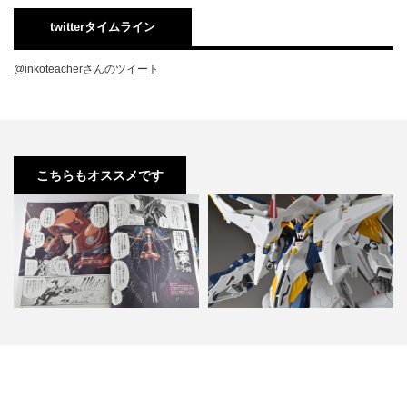
twitterタイムライン
@inkoteacherさんのツイート
こちらもオススメです
ファイブスター物語 13巻 感想
Ka Signature ペーネロペー マー
濃い！濃すぎるぜ！！永…
キングプラス…