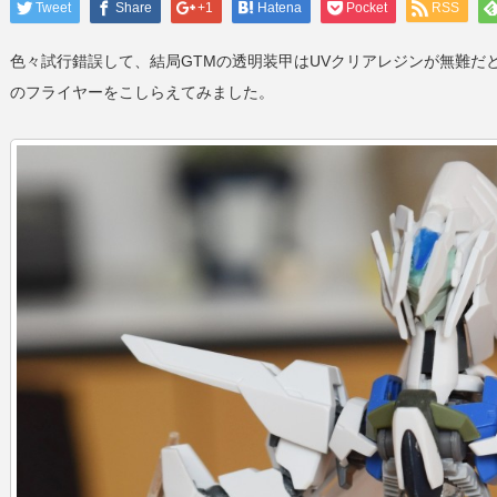
Tweet
Share
+1
Hatena
Pocket
RSS
色々試行錯誤して、結局GTMの透明装甲はUVクリアレジンが無難だ
のフライヤーをこしらえてみました。