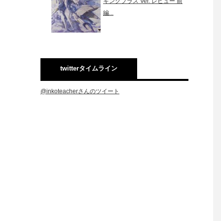
キングプラス Ver. レビュー 前
編...
twitterタイムライン
@inkoteacherさんのツイート