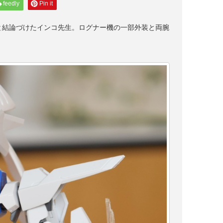
feedly
Pin it
と結論づけたインコ先生。ログナー機の一部外装と両腕