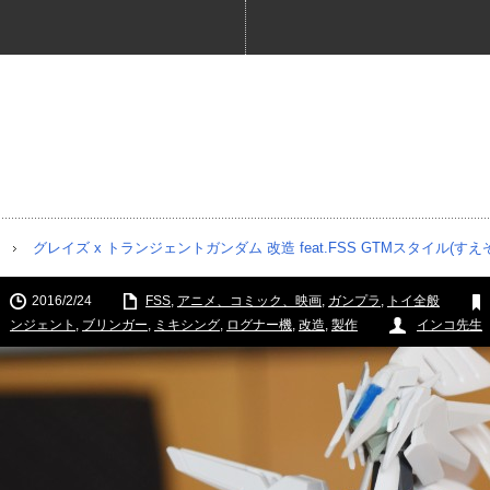
グレイズ x トランジェントガンダム 改造 feat.FSS GTMスタイル(すえ
2016/2/24
FSS
,
アニメ、コミック、映画
,
ガンプラ
,
トイ全般
ンジェント
,
ブリンガー
,
ミキシング
,
ログナー機
,
改造
,
製作
インコ先生