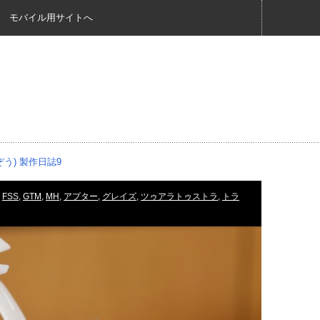
モバイル用サイトへ
ぞう) 製作日誌9
FSS
,
GTM
,
MH
,
アプター
,
グレイズ
,
ツゥアラトゥストラ
,
トラ