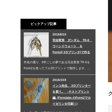
ピックアップ記事
2016/6/10
完全変形 ガンダム TR-6
ウーンドウォート を
Form2(３Dプリンタ)で作る
件名の通り、8年ごしの夢である完全変形 TR-6を
Form2を使ってフル3Dプリントで製作します。…
2016/3/19
インコ先生、３Dプリンター
を買う。 -テストプリント
グ
編- (Formlabs のForm2でカ
イゼリンを印刷！)