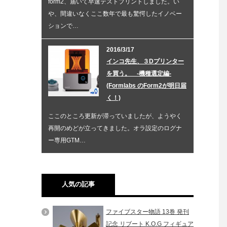
form2、届いて早速テストプリントしました。い
や、間違いなくここ数年で最も驚愕したイノベー
ションで…
2016/3/17
インコ先生、３Dプリンター
を買う。 -機種選定編-
(Formlabs のForm2が明日届
く！)
ここのところ更新が滞っていましたが、ようやく
再開のめどが立ってきました。オラ設定のログナ
ー専用GTM…
人気の記事
ファイブスター物語 13巻 発刊
記念 リブート K.O.G フィギュア