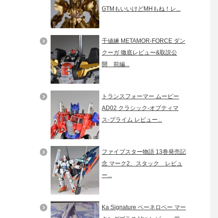
GTMもいいけどMHもね！レ...
千値練 METAMOR-FORCE ダン
クーガ 徹底レビュー&取説公
開 前編...
トランスフォーマー ムービー
AD02 クラシック-オプティマ
ス-プライム レビュー...
ファイブスター物語 13巻発売記
念 マーク2、スタック レビュ
ー...
Ka Signature ペーネロペー マー