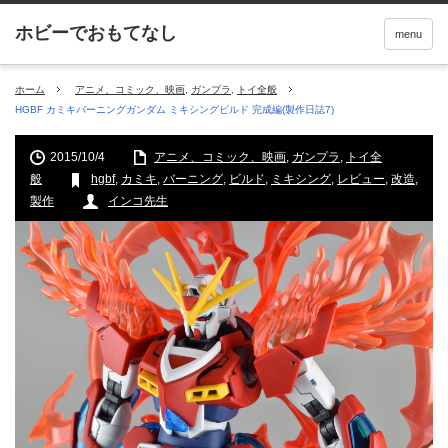
menu
ホーム
アニメ、コミック、映画
,
ガンプラ
,
トイ全般
HGBF カミキバーニングガンダム ミキシングビルド 完成編(製作日誌7)
2015/10/4
アニメ、コミック、映画
,
ガンプラ
,
トイ全
般
hgbf
,
カミキ
,
バーニング
,
ビルド
,
ミキシング
,
レビュー
,
改造
,
製作
インコ先生