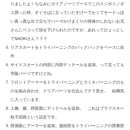
りましたよ！ちなみにガイアノーツブースでこのスジボリノギ
ス買った時、すぐそばに立っていたすげーでかくてモードっぽ
い真っ黒な出で立ちでパーマかけまくりの得体のしれないお兄
さんにペコって頭を下げられたのですが、あれってひょっとし
てNAOKIさん？？？
リアスカートをトライバーニングのバックパックをベースに自
作
サイドスカートの内部に内部ディテールを追加。って言っても
市販パーツですけどね。
フロントアーマーをトライバーニングとカミキバーニングのも
のを組み合わせ、クリアパーツを仕込んでチラ見せ。 結構気
に入っています。
上腕、腿、脛前面にディテールを追加。 これはプラフスキー
粒子回路という設定です。
脛側面にアーマーを追加。接続部をトライバーニングの脛裏部