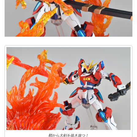
鞘から大剣を抜き放つ！