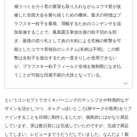
補うべくセカイ君の要望も取り入れながらユウマ君が改
修した全国大会を勝ち抜くための機体。最大の特徴はプ
ラフスキー粒子を蓄積、増幅するためのコンデンサを追
加装備することで、鳳凰覇王拳放出後の粒子切れを防
ぎ、最後の切り札として炎の大剣による究極の斬撃を可
能としたユウマ君独自のシステム(名称は不明)。この斬
撃は全粒子を放出するため一度きりしか使用できない
が、プラフスキー粒子フィールド全域を無制限になぎ払
うことが可能な回避不能の大技となっている。
というコンセプトでカミキバーニングのマッシブさや特徴的なデ
ザインを活かしつつ、ギャグっぽいところ(神マークや黒帯)をリフ
ァインすることを目標に制作しましたが、個鳥的にはかなり満足
しています。実は数日前には完成していたのですが、完成で満足
してしまい、レビューまでうだうだしていました。なんだよ！製