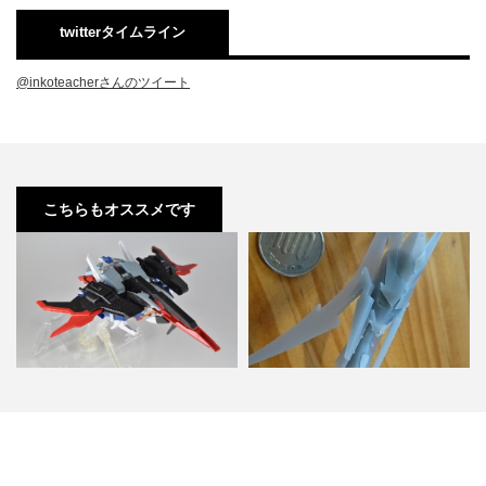
twitterタイムライン
@inkoteacherさんのツイート
こちらもオススメです
HGBF ライトニングZ 改造 feat. ゲ
インコ先生、３Dプリンターを買
ートシオン…
う。 -テストプリント編-…