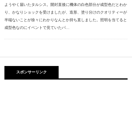
ようやく届いたタルシス。開封直後に機体の白色部分が成型色だとわか
り、かなりショックを受けましたが、造形、塗り分けのクオリティーが
半端ないことが徐々にわかりなんとか持ち直しました。照明を当てると
成型色なのにイベントで見ていたパ…
スポンサーリンク