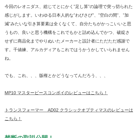
今回のレオニダス、総じてとにかく”足し算”の論理で突っ切られた
感じがします。いわゆる日本人的な”わびさび”、”空白の間”、”加
減”みたいな引き算要素は全くなくて、自分たちがかっこいいと思
うもの、良いと思う機構をこれでもかと詰め込んでかつ、破綻さ
せずに商品化までやりぬいたメーカーと設計者にただただ感謝で
す。千値練、アルカディアもこれではうかうかしていられません
ね。
でも、これ、、、版権とかどうなってんだろう、、、
MP10 マスターピースコンボイのレビューはこちら！
トランスフォーマー AD02 クラシックオプティマスのレビューは
こちら！
禁断の取説公開！