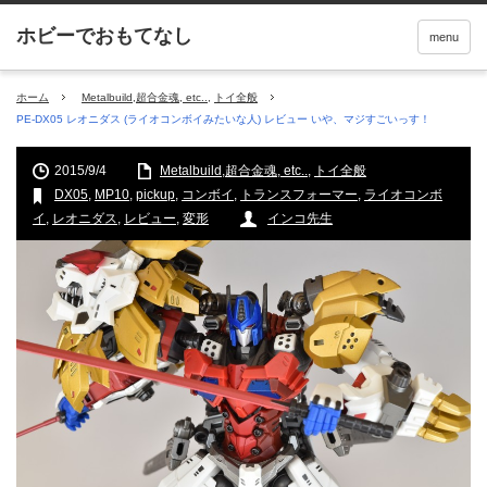
menu
ホーム
Metalbuild,超合金魂, etc..
,
トイ全般
PE-DX05 レオニダス (ライオコンボイみたいな人) レビュー いや、マジすごいっす！
2015/9/4
Metalbuild,超合金魂, etc..
,
トイ全般
DX05
,
MP10
,
pickup
,
コンボイ
,
トランスフォーマー
,
ライオコンボ
イ
,
レオニダス
,
レビュー
,
変形
インコ先生