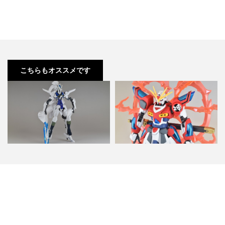
こちらもオススメです
グレイズ x トランジェントガンダ
HGBF カミキ バーニング ガンダ
ム 改造 feat.F…
ム 簡単仕上げ レビ…