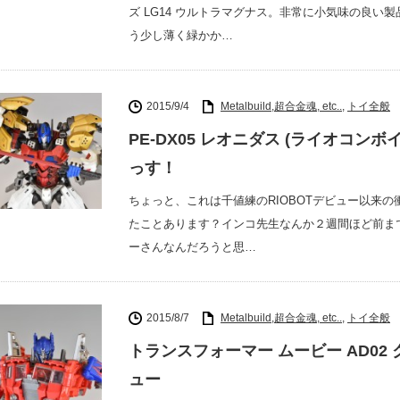
ズ LG14 ウルトラマグナス。非常に小気味の良
う少し薄く緑かか…
2015/9/4
Metalbuild,超合金魂, etc..
,
トイ全般
PE-DX05 レオニダス (ライオコン
っす！
ちょっと、これは千値練のRIOBOTデビュー以来の衝撃か
たことあります？インコ先生なんか２週間ほど前ま
ーさんなんだろうと思…
2015/8/7
Metalbuild,超合金魂, etc..
,
トイ全般
トランスフォーマー ムービー AD02
ュー