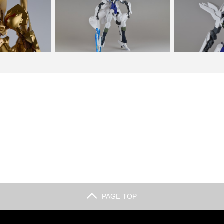
3巻 発刊記念 リ
グレイズ x トランジェントガンダム 改
グレイズ x ト
O.…
造 feat.F…
造 
PAGE TOP