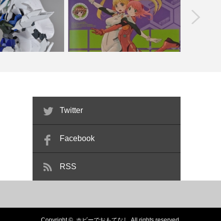
prev
ランジェントガンダム 改
ワンダーフェスティバル 2015 夏 参加
HGBF 
feat.F…
レポート(予定…
Twitter
Facebook
RSS
Copyright ©
ホビーでおもてなし
All rights reserved.