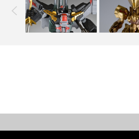
next
トガンダム 改
千値練 METAMOR-FORCE ダンクーガ
ファイブスター物語 1
徹底レビ…
ブート K.