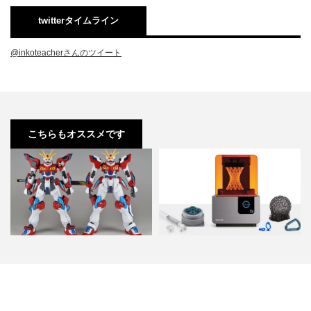
twitterタイムライン
@inkoteacherさんのツイート
こちらもオススメです
HGBF カミキバーニングガンダム
インコ先生、３Dプリンターを買
ミキシングビルド 製…
う。 -機種選定編- (F…