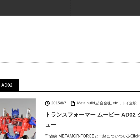
AD02
2015/8/7
Metalbuild,超合金魂, etc..
,
トイ全般
トランスフォーマー ムービー AD02
ュー
千値練 METAMOR-FORCEと一緒についつい1-