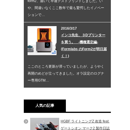
form2、届いて早速テストプリントしました。い
や、間違いなくここ数年で最も驚愕したイノベー
ションで…
2016/3/17
インコ先生、３Dプリンター
を買う。 -機種選定編-
(Formlabs のForm2が明日届
く！)
ここのところ更新が滞っていましたが、ようやく
再開のめどが立ってきました。オラ設定のログナ
ー専用GTM…
人気の記事
HGBF ライトニングZ 改造 feat.
ゲートシオン マーク2 製作日誌