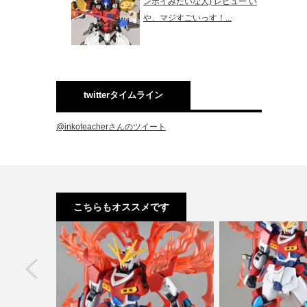
ンボイみたいな人) レビュー い
や、マジすごいっす！...
twitterタイムライン
@inkoteacherさんのツイート
こちらもオススメです
next