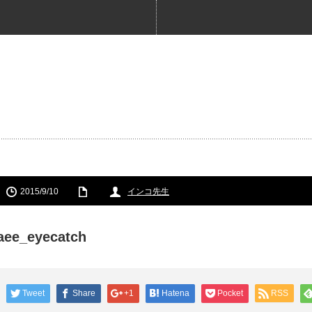
2015/9/10
インコ先生
aee_eyecatch
Tweet
Share
+1
Hatena
Pocket
RSS