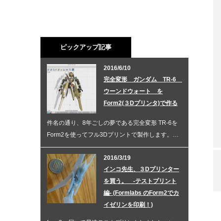
ピックアップ記事
2016/6/10
完全変形 ガンダム TR-6
ウーンドウォート を
Form2(３Dプリンタ)で作る
件名の通り、8年ごしの夢である完全変形 TR-6を
Form2を使ってフル3Dプリントで製作します。…
2016/3/19
インコ先生、３Dプリンター
を買う。 -テストプリント
編- (Formlabs のForm2でカ
イゼリンを印刷！)