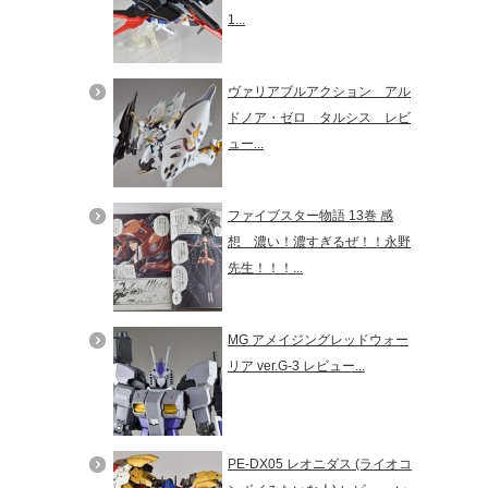
1...
ヴァリアブルアクション アル
ドノア・ゼロ タルシス レビ
ュー...
ファイブスター物語 13巻 感
想 濃い！濃すぎるぜ！！永野
先生！！！...
MG アメイジングレッドウォー
リア ver.G-3 レビュー...
PE-DX05 レオニダス (ライオコ