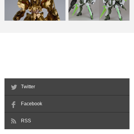
ファイブスター物語 13巻 発刊記
HG グレイズ x HGBF スターウィ
念 リブート K.O.…
ニングガンダム …
Twitter
Facebook
RSS