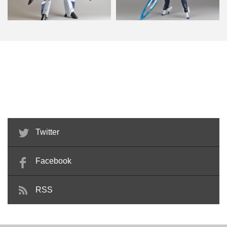
マクロスゼロ 完全変形 VF-0A
グレイズ x トランジェントガンダ
1/60 アルカディ…
ム 改造 feat.F…
Twitter
Facebook
RSS