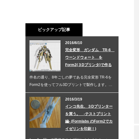
ピックアップ記事
2016/6/10
完全変形 ガンダム TR-6
ウーンドウォート を
Form2(３Dプリンタ)で作る
件名の通り、8年ごしの夢である完全変形 TR-6を
Form2を使ってフル3Dプリントで製作します。…
2016/3/19
インコ先生、３Dプリンター
を買う。 -テストプリント
編- (Formlabs のForm2でカ
イゼリンを印刷！)