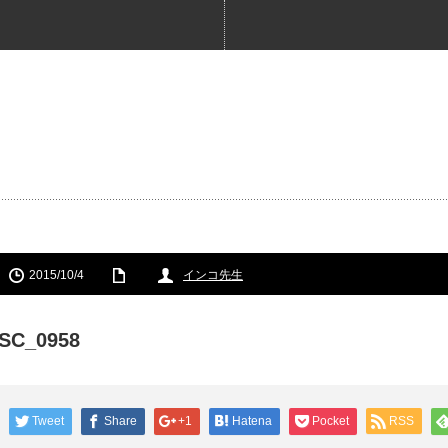
2015/10/4
インコ先生
SC_0958
Tweet
Share
+1
Hatena
Pocket
RSS