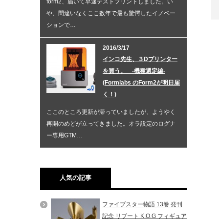
form2、届いて早速テストプリントしました。い
や、間違いなくここ数年で最も驚愕したイノベー
ションで…
2016/3/17
インコ先生、３Dプリンター
を買う。 -機種選定編-
(Formlabs のForm2が明日届
く！)
ここのところ更新が滞っていましたが、ようやく
再開のめどが立ってきました。オラ設定のログナ
ー専用GTM…
人気の記事
ファイブスター物語 13巻 発刊
記念 リブート K.O.G フィギュア