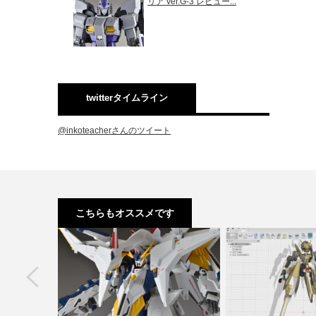
リア ver.G-3 レビュー...
twitterタイムライン
@inkoteacherさんのツイート
こちらもオススメです
next