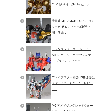
GTMもいいけどMHもね！レ...
千値練 METAMOR-FORCE ダン
クーガ 徹底レビュー&取説公
開 前編...
トランスフォーマー ムービー
AD02 クラシック-オプティマ
ス-プライム レビュー...
ファイブスター物語 13巻発売記
念 マーク2、スタック レビュ
ー...
MG アメイジングレッドウォー