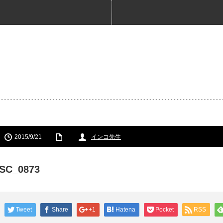
2015/9/21
インコ先生
SC_0873
Tweet
Share
+1
Hatena
Pocket
RSS