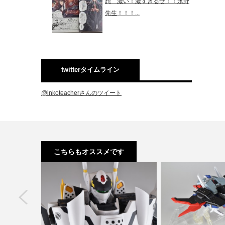
想 濃い！濃すぎるぜ！！永野
先生！！！...
twitterタイムライン
@inkoteacherさんのツイート
こちらもオススメです
next