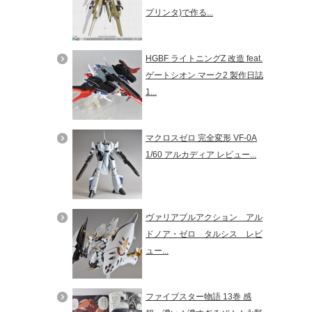
プリンタ)で作る...
HGBF ライトニングZ 改造 feat.
ゲートシオン マーク2 製作日誌
1...
マクロスゼロ 完全変形 VF-0A
1/60 アルカディア レビュー...
ヴァリアブルアクション アル
ドノア・ゼロ タルシス レビ
ュー...
ファイブスター物語 13巻 感