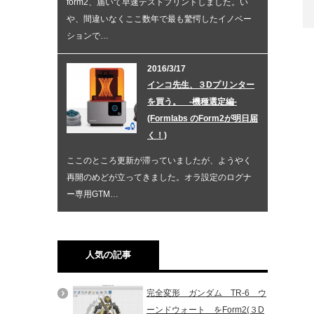
form2、届いて早速テストプリントしました。い
や、間違いなくここ数年で最も驚愕したイノベー
ションで…
2016/3/17
インコ先生、３Dプリンター
を買う。 -機種選定編-
(Formlabs のForm2が明日届
く！)
ここのところ更新が滞っていましたが、ようやく
再開のめどが立ってきました。オラ設定のログナ
ー専用GTM…
人気の記事
完全変形 ガンダム TR-6 ウ
ーンドウォート をForm2(３D