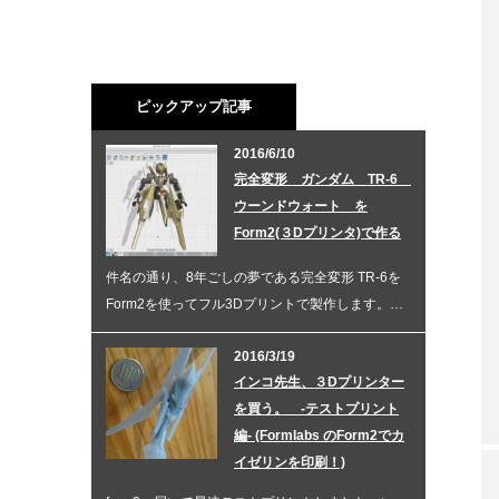
ピックアップ記事
2016/6/10
完全変形 ガンダム TR-6
ウーンドウォート を
Form2(３Dプリンタ)で作る
件名の通り、8年ごしの夢である完全変形 TR-6を
Form2を使ってフル3Dプリントで製作します。…
2016/3/19
インコ先生、３Dプリンター
を買う。 -テストプリント
編- (Formlabs のForm2でカ
イゼリンを印刷！)