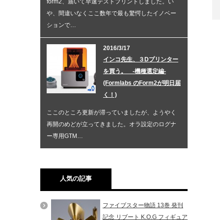
form2、届いて早速テストプリントしました。い
や、間違いなくここ数年で最も驚愕したイノベー
ションで…
2016/3/17
インコ先生、３Dプリンター
を買う。 -機種選定編-
(Formlabs のForm2が明日届
く！)
ここのところ更新が滞っていましたが、ようやく
再開のめどが立ってきました。オラ設定のログナ
ー専用GTM…
人気の記事
ファイブスター物語 13巻 発刊
記念 リブート K.O.G フィギュア