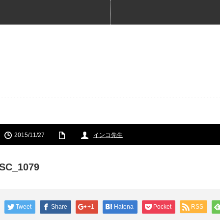
2015/11/27
インコ先生
SC_1079
Tweet
Share
+1
Hatena
Pocket
RSS