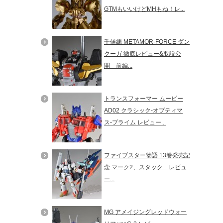
GTMもいいけどMHもね！レ...
千値練 METAMOR-FORCE ダン
クーガ 徹底レビュー&取説公
開 前編...
トランスフォーマー ムービー
AD02 クラシック-オプティマ
ス-プライム レビュー...
ファイブスター物語 13巻発売記
念 マーク2、スタック レビュ
ー...
MG アメイジングレッドウォー