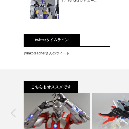
リア ver.G-3 レビュー...
twitterタイムライン
@inkoteacherさんのツイート
こちらもオススメです
next