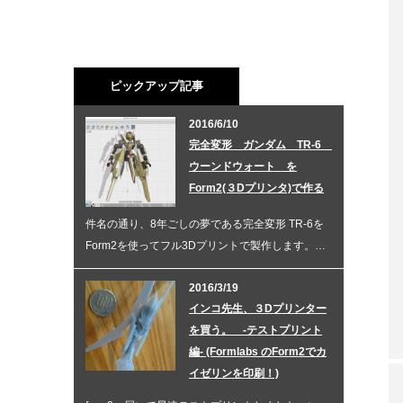
ピックアップ記事
2016/6/10
完全変形 ガンダム TR-6
ウーンドウォート を
Form2(３Dプリンタ)で作る
件名の通り、8年ごしの夢である完全変形 TR-6を
Form2を使ってフル3Dプリントで製作します。…
2016/3/19
インコ先生、３Dプリンター
を買う。 -テストプリント
編- (Formlabs のForm2でカ
イゼリンを印刷！)