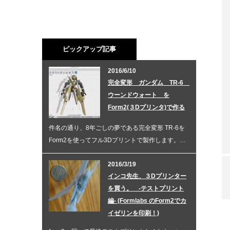
ピックアップ記事
2016/6/10
完全変形 ガンダム TR-6
ウーンドウォート を
Form2(３Dプリンタ)で作る
件名の通り、8年ごしの夢である完全変形 TR-6を
Form2を使ってフル3Dプリントで製作します。…
2016/3/19
インコ先生、３Dプリンター
を買う。 -テストプリント
編- (Formlabs のForm2でカ
イゼリンを印刷！)