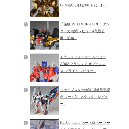
GTMもいいけどMHもね！レ...
千値練 METAMOR-FORCE ダン
クーガ 徹底レビュー&取説公
開 前編...
トランスフォーマー ムービー
AD02 クラシック-オプティマ
ス-プライム レビュー...
ファイブスター物語 13巻発売記
念 マーク2、スタック レビュ
ー...
Ka Signature ペーネロペー マー