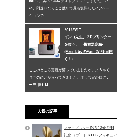
form2、届いて早速テストプリントしました。い
や、間違いなくここ数年で最も驚愕したイノベー
ションで…
2016/3/17
インコ先生、３Dプリンター
を買う。 -機種選定編-
(Formlabs のForm2が明日届
く！)
ここのところ更新が滞っていましたが、ようやく
再開のめどが立ってきました。オラ設定のログナ
ー専用GTM…
人気の記事
ファイブスター物語 13巻 発刊
記念 リブート K.O.G フィギュア