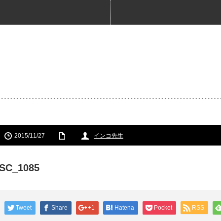
2015/11/27
インコ先生
SC_1085
Tweet
Share
+1
Hatena
Pocket
RSS