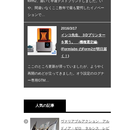
form2、届いて早速テストプリントしました。い
や、間違いなくここ数年で最も驚愕したイノベー
ションで…
2016/3/17
インコ先生、３Dプリンター
を買う。 -機種選定編-
(Formlabs のForm2が明日届
く！)
ここのところ更新が滞っていましたが、ようやく
再開のめどが立ってきました。オラ設定のログナ
ー専用GTM…
人気の記事
ヴァリアブルアクション アル
ドノア・ゼロ タルシス レビ