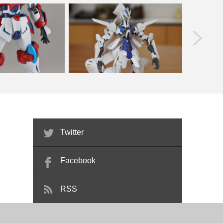
prev
バーニングガンダム ミキ
グレイズ x トランジェントガンダム 改
トランスフ
ビルド 製…
造 feat.F…
Twitter
Facebook
RSS