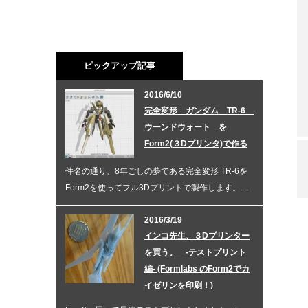
ピックアップ記事
2016/6/10
完全変形 ガンダム TR-6
ウーンドウォート を
Form2(３Dプリンタ)で作る
件名の通り、8年ごしの夢である完全変形 TR-6を
Form2を使ってフル3Dプリントで製作します。…
2016/3/19
インコ先生、３Dプリンター
を買う。 -テストプリント
編- (Formlabs のForm2でカ
イゼリンを印刷！)