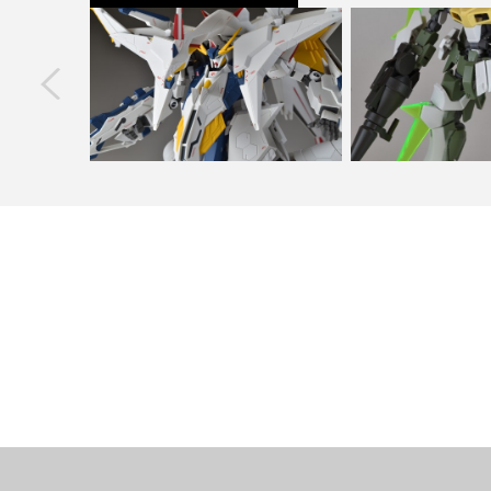
next
ペー マーキング
Ka Signature ペーネロペー マーキング
HG グレイズ x HG
プラス…
グガンダ