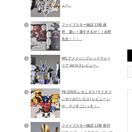
ュー...
ファイブスター物語 13巻 感
想 濃い！濃すぎるぜ！！永野
先生！！！...
MG アメイジングレッドウォー
リア ver.G-3 レビュー...
PE-DX05 レオニダス (ライオコ
ンボイみたいな人) レビュー い
や、マジすごいっす！...
ファイブスター物語 13巻 発刊