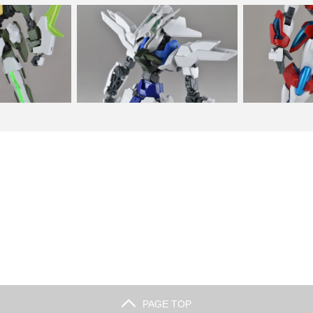
BF スターウィニン
グレイズ x トランジェントガンダム 改
HGBF カミキ
ム …
造 feat.F…
シング
PAGE TOP