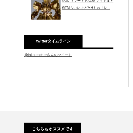
記念 リブート K.O.G フィギュア
GTMもいいけどMHもね！レ...
twitterタイムライン
@inkoteacherさんのツイート
こちらもオススメです