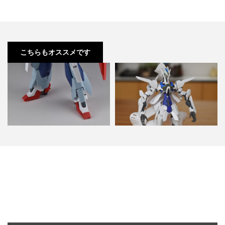
こちらもオススメです
HGBF ライトニングZ 改造 feat. ゲ
グレイズ x トランジェントガンダ
ートシオン…
ム 改造 feat.F…