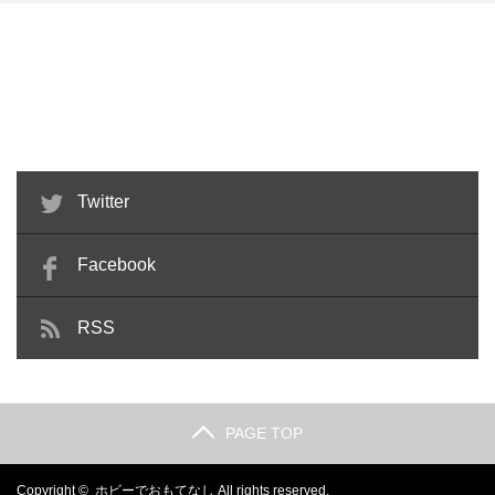
ファイブスター物語 13巻 発刊記
千値練 RE-EDIT04 アイアンマン
念 リブート LEDミ…
ウォーマシン …
Twitter
Facebook
RSS
PAGE TOP
Copyright ©
ホビーでおもてなし
All rights reserved.