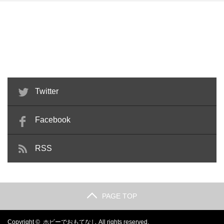
千値練 METAMOR-FORCE ダンク
超合金魂 GX-69 ゴルディーマー
ーガ 徹底レビ…
グ 予想外の出来の良…
Twitter
Facebook
RSS
PAGE TOP
Copyright ©
ホビーでおもてなし
All rights reserved.