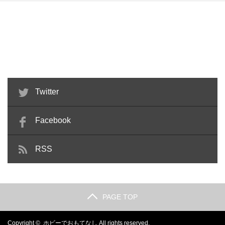
千値練 RE:EDIT03 IRON
プレミアムバンダイ限定 robot魂
PATRIOT ゲ…
プロヴィデンスガン…
Twitter
Facebook
RSS
PAGE TOP
Copyright ©
ホビーでおもてなし
All rights reserved.