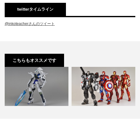
twitterタイムライン
@inkoteacherさんのツイート
こちらもオススメです
グレイズ x トランジェントガンダ
千値練 RE-EDIT04 アイアンマン
ム 改造 feat.F…
ウォーマシン …