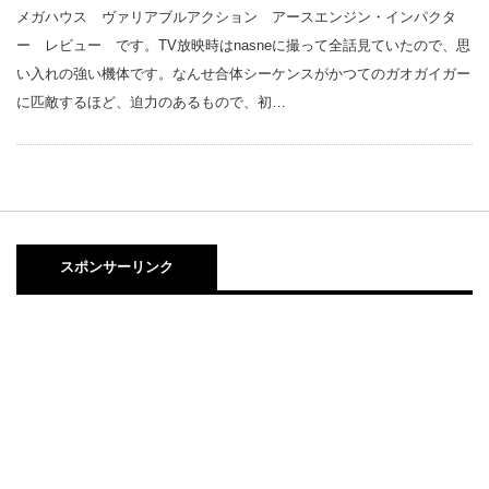
メガハウス ヴァリアブルアクション アースエンジン・インパクタ
ー レビュー です。TV放映時はnasneに撮って全話見ていたので、思
い入れの強い機体です。なんせ合体シーケンスがかつてのガオガイガー
に匹敵するほど、迫力のあるもので、初…
スポンサーリンク