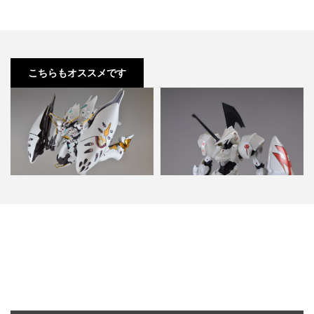
こちらもオススメです
ヴァリアブルアクション アルド
ファイブスター物語 13巻 発刊記
ノア・ゼロ タルシス レビ…
念 リブート LEDミ…