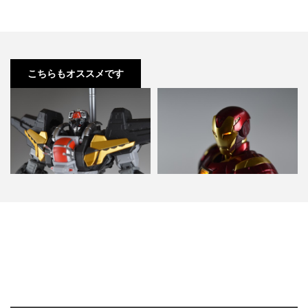
こちらもオススメです
千値練 METAMOR-FORCE ダンク
ワンフェス2015夏 千値練 IRON
ーガ 徹底レビ…
PATRIOTゲ…