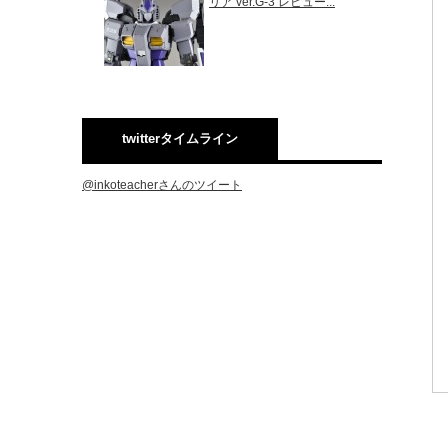
リア ver.G-3 レビュー...
twitterタイムライン
@inkoteacherさんのツイート