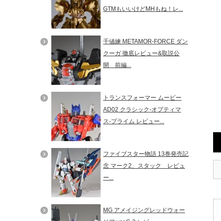
GTMもいいけどMHもね！レ...
千値練 METAMOR-FORCE ダン
クーガ 徹底レビュー&取説公
開 前編...
トランスフォーマー ムービー
AD02 クラシック-オプティマ
ス-プライム レビュー...
ファイブスター物語 13巻発売記
念 マーク2、スタック レビュ
ー...
MG アメイジングレッドウォー