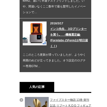
form2、届いて早速テストプリントしました。い
や、間違いなくここ数年で最も驚愕したイノベー
ションで…
2016/3/17
インコ先生、３Dプリンター
を買う。 -機種選定編-
(Formlabs のForm2が明日届
く！)
ここのところ更新が滞っていましたが、ようやく
再開のめどが立ってきました。オラ設定のログナ
ー専用GTM…
人気の記事
ファイブスター物語 13巻 発刊
記念 リブート K.O.G フィギュア