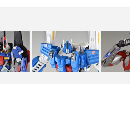
造 feat. ゲート
トランスフォーマー レジェンズ LG14
限値練(千値練) 12
…
ウルトラマグナ…