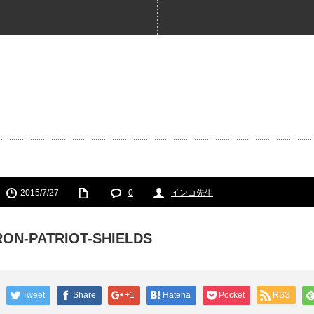
2015/7/27
0
インコ先生
RON-PATRIOT-SHIELDS
Tweet
Share
+1
Hatena
Pocket
RSS