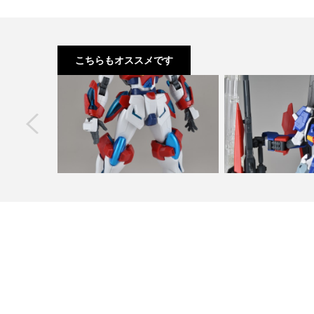
こちらもオススメです
next
ペー マーキング
HGBF カミキバーニングガンダム ミキ
HGBF ライトニングZ 改
シングビルド 製…
シオン