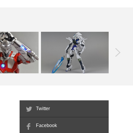
prev
’HERO’s MEISTER
グレイズ x トランジェントガンダム 改
メガハウ
U…
造 feat.F…
ン 
Twitter
Facebook