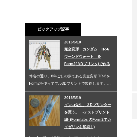
ピックアップ記事
2016/6/10
完全変形 ガンダム TR-6
ウーンドウォート を
Form2(３Dプリンタ)で作る
件名の通り、8年ごしの夢である完全変形 TR-6を
Form2を使ってフル3Dプリントで製作します。…
2016/3/19
インコ先生、３Dプリンター
を買う。 -テストプリント
編- (Formlabs のForm2でカ
イゼリンを印刷！)