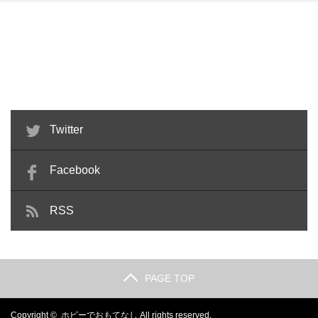
千値練 RE:EDIT03 IRON
グレイズ x トランジェントガンダ
PATRIOT ゲ…
ム 改造 feat.F…
Twitter
Facebook
RSS
PAGE TOP
Copyright ©
ホビーでおもてなし
All rights reserved.